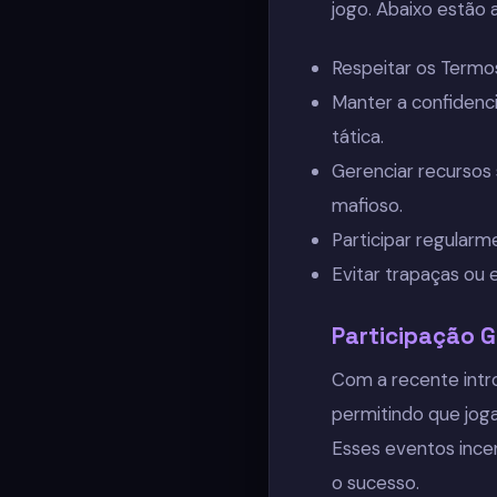
jogo. Abaixo estão 
Respeitar os Termo
Manter a confidenci
tática.
Gerenciar recursos 
mafioso.
Participar regular
Evitar trapaças ou
Participação G
Com a recente intr
permitindo que jog
Esses eventos ince
o sucesso.