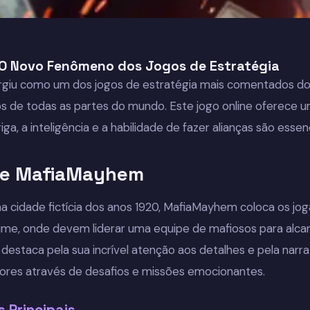
 Novo Fenômeno dos Jogos de Estratégia
iu como um dos jogos de estratégia mais comentados do 
s de todas as partes do mundo. Este jogo online oferece u
iga, a inteligência e a habilidade de fazer alianças são essenc
de MafiaMayhem
cidade fictícia dos anos 1920, MafiaMayhem coloca os jo
me, onde devem liderar uma equipe de mafiosos para alca
destaca pela sua incrível atenção aos detalhes e pela narra
res através de desafios e missões emocionantes.