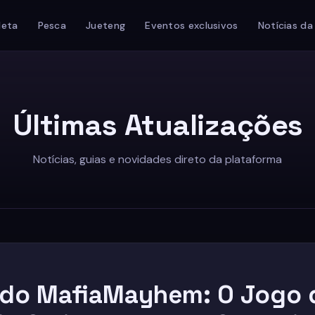
leta
Pesca
Jueteng
Eventos exclusivos
Notícias d
Últimas Atualizações
Notícias, guias e novidades direto da plataforma
ndo MafiaMayhem: O Jogo 