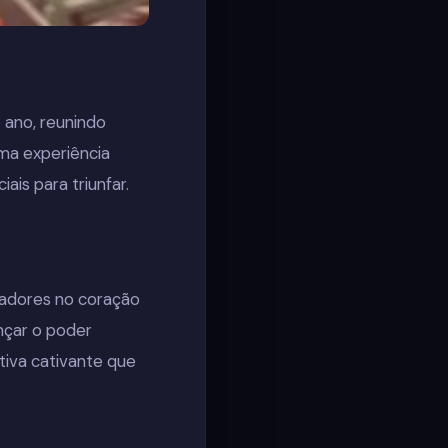
ano, reunindo
ma experiência
iais para triunfar.
gadores no coração
nçar o poder
tiva cativante que