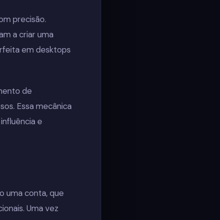
om precisão.
am a criar uma
erfeita em desktops
mento de
osos. Essa mecânica
influência e
o uma conta, que
cionais. Uma vez