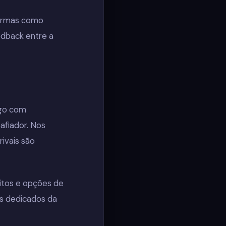
formas como
edback entre a
ogo com
afiador. Nos
rivais são
ditos e opções de
ãs dedicados da