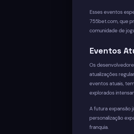
Esses eventos esp
755bet.com, que pr
comunidade de jog
Eventos At
Os desenvolvedore
atualizações regul
eventos atuais, tem
explorados intensa
A futura expansão j
personalização exp
franquia.