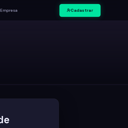
Cadastrar
a Empresa
de