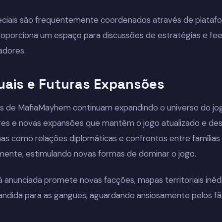
eciais são frequentemente coordenados através de plata
oporciona um espaço para discussões de estratégias e fe
adores.
uais e Futuras Expansões
s de MafiaMayhem continuam expandindo o universo do j
ares e novas expansões que mantêm o jogo atualizado e des
as como relações diplomáticas e confrontos entre famílias 
mente, estimulando novas formas de dominar o jogo.
á anunciada promete novas facções, mapas territoriais iné
andida para as gangues, aguardando ansiosamente pelos f