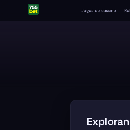
Jogos de cassino
Ro
Explora