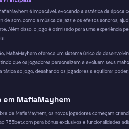
 Principais
 MafiaMayhem é impecável, evocando a estética da época c
n de som, como a música de jazz e os efeitos sonoros, ajud
te. Além disso, o jogo é otimizado para uma experiência p
is.
ão, MafiaMayhem oferece um sistema único de desenvolvi
tindo que os jogadores personalizem e evoluam seus mafi
ática ao jogo, desafiando os jogadores a equilibrar poder, 
 em MafiaMayhem
febre de MafiaMayhem, os novos jogadores começam criand
ao 755bet.com para bônus exclusivos e funcionalidades adi