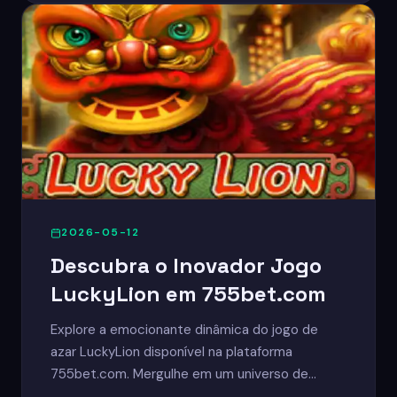
2026-05-12
Descubra o Inovador Jogo
LuckyLion em 755bet.com
Explore a emocionante dinâmica do jogo de
azar LuckyLion disponível na plataforma
755bet.com. Mergulhe em um universo de
entretenimento com regras únicas e