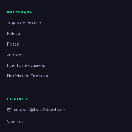
NAVEGAÇÃO
Jogos de cassino
Roleta
Pesca
Jueteng
Eventos exclusivos
Notícias da Empresa
CONTATO
support@bet755bet.com
Sitemap