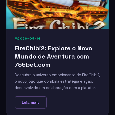
2026-05-16
FireChibi2: Explore o Novo
Mundo de Aventura com
755bet.com
Descubra o universo emocionante de FireChibi2,
o novo jogo que combina estratégia e ação,
desenvolvido em colaboração com a plataforma
755bet.com.
Leia mais