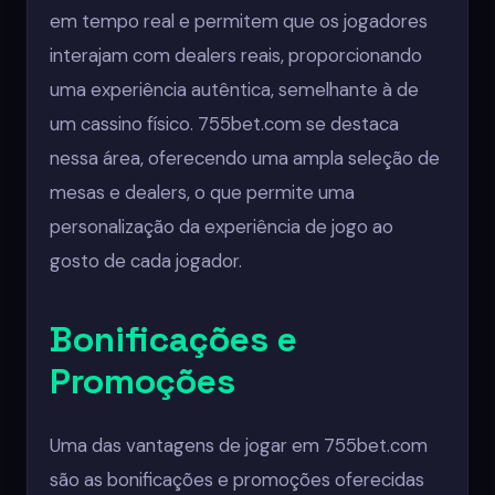
em tempo real e permitem que os jogadores
interajam com dealers reais, proporcionando
uma experiência autêntica, semelhante à de
um cassino físico. 755bet.com se destaca
nessa área, oferecendo uma ampla seleção de
mesas e dealers, o que permite uma
personalização da experiência de jogo ao
gosto de cada jogador.
Bonificações e
Promoções
Uma das vantagens de jogar em 755bet.com
são as bonificações e promoções oferecidas