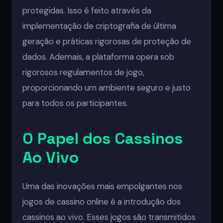
protegidas. Isso é feito através da
implementação de criptografia de última
geração e práticas rigorosas de proteção de
dados. Ademais, a plataforma opera sob
rigorosos regulamentos de jogo,
proporcionando um ambiente seguro e justo
para todos os participantes.
O Papel dos Cassinos
Ao Vivo
Uma das inovações mais empolgantes nos
jogos de cassino online é a introdução dos
cassinos ao vivo. Esses jogos são transmitidos