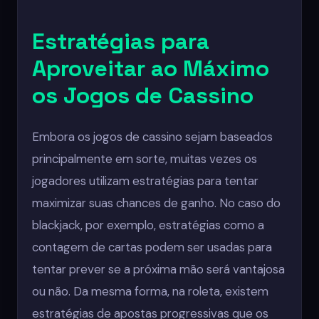
Estratégias para
Aproveitar ao Máximo
os Jogos de Cassino
Embora os jogos de cassino sejam baseados
principalmente em sorte, muitas vezes os
jogadores utilizam estratégias para tentar
maximizar suas chances de ganho. No caso do
blackjack, por exemplo, estratégias como a
contagem de cartas podem ser usadas para
tentar prever se a próxima mão será vantajosa
ou não. Da mesma forma, na roleta, existem
estratégias de apostas progressivas que os