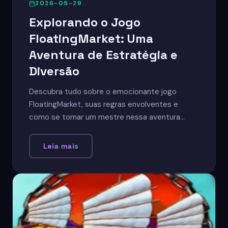
2026-05-29
Explorando o Jogo
FloatingMarket: Uma
Aventura de Estratégia e
Diversão
Descubra tudo sobre o emocionante jogo
FloatingMarket, suas regras envolventes e
como se tornar um mestre nessa aventura
única.
Leia mais