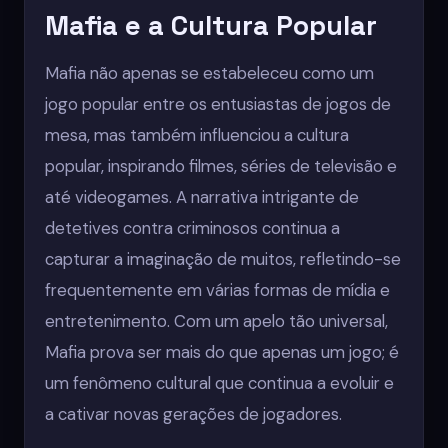
Mafia e a Cultura Popular
Mafia não apenas se estabeleceu como um
jogo popular entre os entusiastas de jogos de
mesa, mas também influenciou a cultura
popular, inspirando filmes, séries de televisão e
até videogames. A narrativa intrigante de
detetives contra criminosos continua a
capturar a imaginação de muitos, refletindo-se
frequentemente em várias formas de mídia e
entretenimento. Com um apelo tão universal,
Mafia prova ser mais do que apenas um jogo; é
um fenômeno cultural que continua a evoluir e
a cativar novas gerações de jogadores.