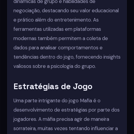
dinâmicas de grupo e habilidades de
negociação, destacando seu valor educacional
e prático além do entretenimento. As
ferramentas utilizadas em plataformas
modernas também permitem a coleta de
dados para analisar comportamentos e
tendências dentro do jogo, fornecendo insights
valiosos sobre a psicologia do grupo.
Estratégias de Jogo
Uma parte intrigante do jogo Mafia é o
desenvolvimento de estratégias por parte dos
jogadores. A máfia precisa agir de maneira
sorrateira, muitas vezes tentando influenciar a