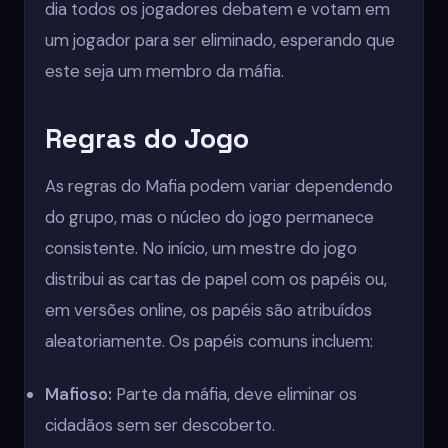
dia todos os jogadores debatem e votam em
um jogador para ser eliminado, esperando que
este seja um membro da máfia.
Regras do Jogo
As regras do Mafia podem variar dependendo
do grupo, mas o núcleo do jogo permanece
consistente. No início, um mestre do jogo
distribui as cartas de papel com os papéis ou,
em versões online, os papéis são atribuídos
aleatoriamente. Os papéis comuns incluem:
Mafioso:
Parte da máfia, deve eliminar os
cidadãos sem ser descoberto.