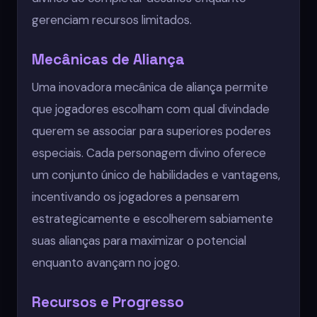
gerenciam recursos limitados.
Mecânicas de Aliança
Uma inovadora mecânica de aliança permite
que jogadores escolham com qual divindade
querem se associar para superiores poderes
especiais. Cada personagem divino oferece
um conjunto único de habilidades e vantagens,
incentivando os jogadores a pensarem
estrategicamente e escolherem sabiamente
suas alianças para maximizar o potencial
enquanto avançam no jogo.
Recursos e Progresso