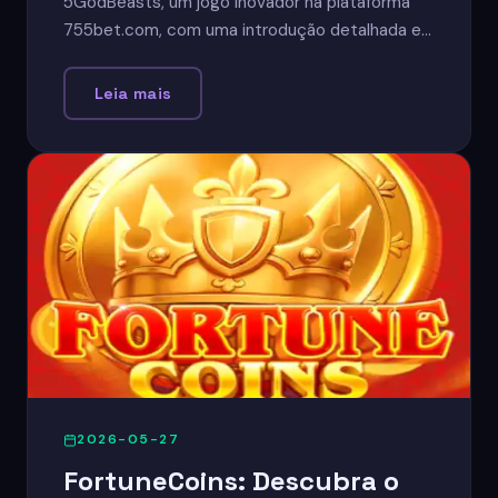
5GodBeasts, um jogo inovador na plataforma
755bet.com, com uma introdução detalhada e
regras envolventes.
Leia mais
2026-05-27
FortuneCoins: Descubra o