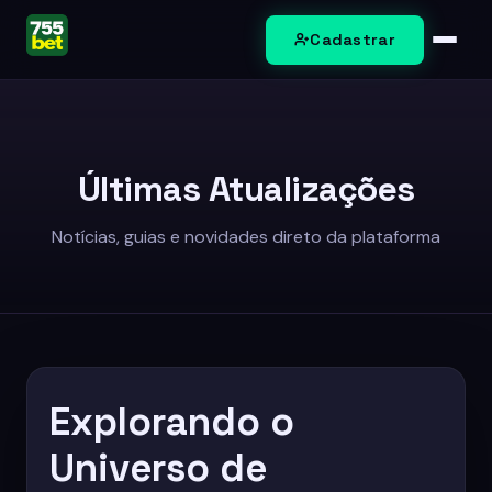
Cadastrar
Jogos de cassino
Roleta
Últimas Atualizações
Pesca
Notícias, guias e novidades direto da plataforma
Jueteng
Eventos exclusivos
Notícias da Empresa
Explorando o
Universo de