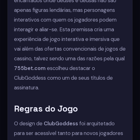
encantados onde deuses e deusas não são
apenas figuras lendárias, mas personagens
interativos com quem os jogadores podem
interagir e aliar-se. Esta premissa cria uma
experiência de jogo interativa e imersiva que
vai além das ofertas convencionais de jogos de
cassino, talvez sendo uma das razões pela qual
755bet.com
escolheu destacar o
ClubGoddess como um de seus títulos de
assinatura.
Regras do Jogo
O design de
ClubGoddess
foi arquitetado
para ser acessível tanto para novos jogadores