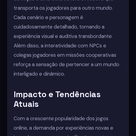
transporta os jogadores para outro mundo.
Cada cenário e personagem é
cuidadosamente detalhado, tornando a
experiência visual e auditiva transbordante.
Além disso, a interatividade com NPCs e
colegas jogadores em missões cooperativas
reforça a sensação de pertencer a um mundo
interligado e dinâmico.
Impacto e Tendências
Atuais
Com a crescente popularidade dos jogos
online, a demanda por experiências novas e