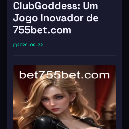
ClubGoddess: Um
Jogo Inovador de
755bet.com
2026-06-22