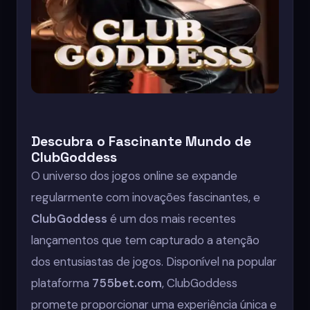
Descubra o Fascinante Mundo de
ClubGoddess
O universo dos jogos online se expande
regularmente com inovações fascinantes, e
ClubGoddess
é um dos mais recentes
lançamentos que tem capturado a atenção
dos entusiastas de jogos. Disponível na popular
plataforma
755bet.com
, ClubGoddess
promete proporcionar uma experiência única e