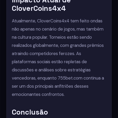
CloverCoins4x4
Atualmente, CloverCoins4x4 tem feito ondas
não apenas no cenário de jogos, mas também
na cultura popular. Torneios estão sendo
realizados globalmente, com grandes prêmios
atraindo competidores ferozes. As
plataformas sociais estão repletas de
discussões e análises sobre estratégias
vencedoras, enquanto 755bet.com continua a
ser um dos principais anfitriões desses
emocionantes confrontos.
Conclusão