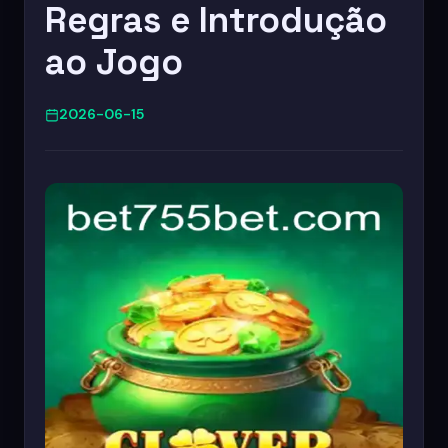
Regras e Introdução
ao Jogo
2026-06-15