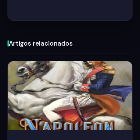
Artigos relacionados