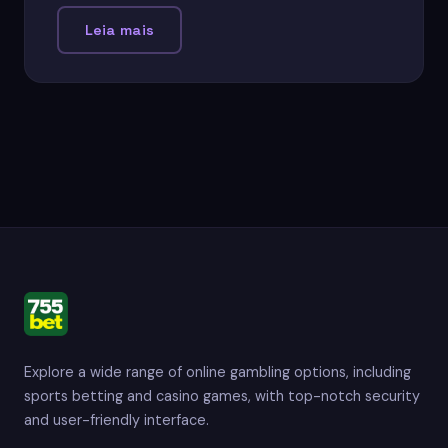
Leia mais
Explore a wide range of online gambling options, including
sports betting and casino games, with top-notch security
and user-friendly interface.