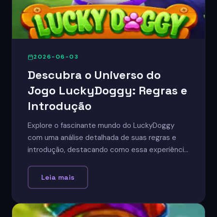
2026-06-03
Descubra o Universo do
Jogo LuckyDoggy: Regras e
Introdução
Explore o fascinante mundo do LuckyDoggy
com uma análise detalhada de suas regras e
introdução, destacando como essa experiência
de jogo pode ser aproveitada.
Leia mais