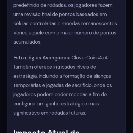
predefinido de rodadas, os jogadores fazem
uma revisão final de pontos baseados em
células controladas e moedas remanescentes.
Vence aquele com o maior número de pontos
acumulados.
Estratégias Avançadas:
CloverCoins4x4
também oferece intricados níveis de
estratégia, incluindo a formação de alianças
temporárias e jogadas de sacrifício, onde os
jogadores podem ceder moedas a fim de
configurar um ganho estratégico mais
significativo em rodadas futuras.
Impacto Atual de