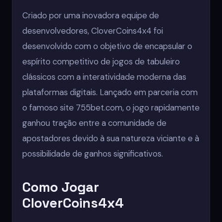
Criado por uma inovadora equipe de
desenvolvedores, CloverCoins4x4 foi
desenvolvido com o objetivo de encapsular o
espírito competitivo de jogos de tabuleiro
clássicos com a interatividade moderna das
plataformas digitais. Lançado em parceria com
o famoso site 755bet.com, o jogo rapidamente
ganhou tração entre a comunidade de
apostadores devido à sua natureza viciante e à
possibilidade de ganhos significativos.
Como Jogar
CloverCoins4x4